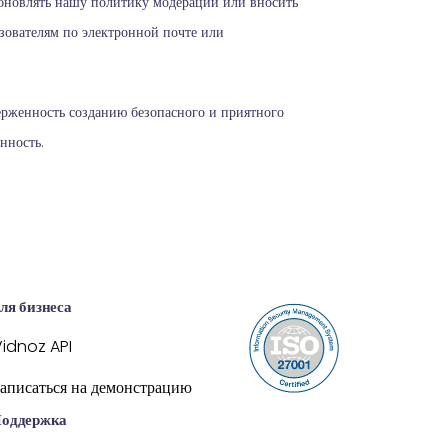
обновлять нашу политику модерации или вносить
ьзователям по электронной почте или
ерженность созданию безопасного и приятного
нность.
ля бизнеса
Vidnoz API
Записаться на демонстрацию
оддержка