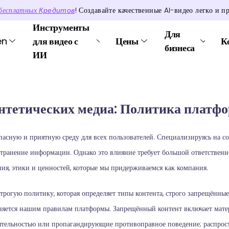
бесплатных
Кредитов
! Создавайте качественные AI-видео легко и п
Инструменты
Для
en
для видео с
Цены
К
бизнеса
ИИ
интетических медиа: Политика платф
пасную и приятную среду для всех пользователей. Специализируясь на 
странение информации. Однако это влияние требует большой ответственно
ия, этики и ценностей, которые мы придерживаемся как компания.
трогую политику, которая определяет типы контента, строго запрещённые
чиняется нашим правилам платформы. Запрещённый контент включает мат
тельностью или пропагандирующие противоправное поведение; распрос