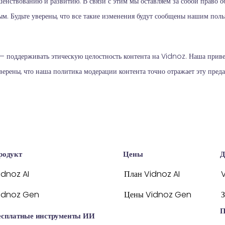
енствованию и развитию. В связи с этим мы оставляем за собой право 
ым. Будьте уверены, что все такие изменения будут сообщены нашим пол
 — поддерживать этическую целостность контента на Vidnoz. Наша прив
верены, что наша политика модерации контента точно отражает эту преда
родукт
Цены
Д
idnoz AI
План Vidnoz AI
idnoz Gen
Цены Vidnoz Gen
П
есплатные инструменты ИИ