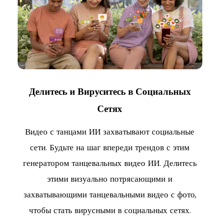
ИИ
Делитесь и Вируситесь в Социальных
Сетях
Со
подш
я для
Видео с танцами ИИ захватывают социальные
фо
айн-
сети. Будьте на шаг впереди трендов с этим
чт
го ИИ
генератором танцевальных видео ИИ. Делитесь
О
узей
этими визуально потрясающими и
те
захватывающими танцевальными видео с фото,
чтобы стать вирусными в социальных сетях.