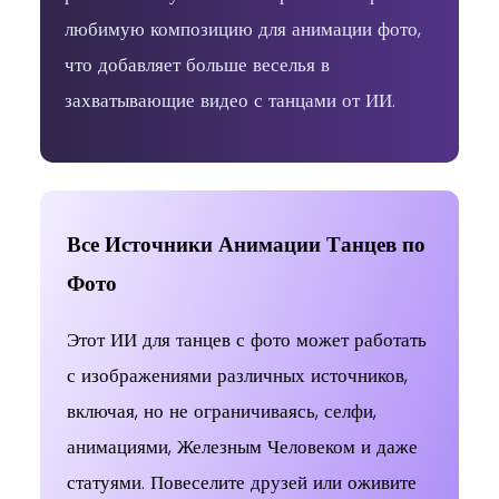
любимую композицию для анимации фото,
что добавляет больше веселья в
захватывающие видео с танцами от ИИ.
Body Shake
Hip Lift
Body Shake
Все Источники Анимации Танцев по
Фото
Этот ИИ для танцев с фото может работать
Body Sway
Fun Dance
Body Shake
с изображениями различных источников,
включая, но не ограничиваясь, селфи,
анимациями, Железным Человеком и даже
статуями. Повеселите друзей или оживите