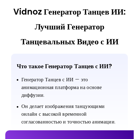
Vidnoz Генератор Танцев ИИ:
Лучший Генератор
Kick
toma toma dance
Switch Kicks
Танцевальных Видео с ИИ
Что такое Генератор Танцев с ИИ?
Генератор Танцев с ИИ — это
анимационная платформа на основе
диффузии.
finger point
Leg Lift
Body Sway
Он делает изображения танцующими
онлайн с высокой временной
согласованностью и точностью анимации.