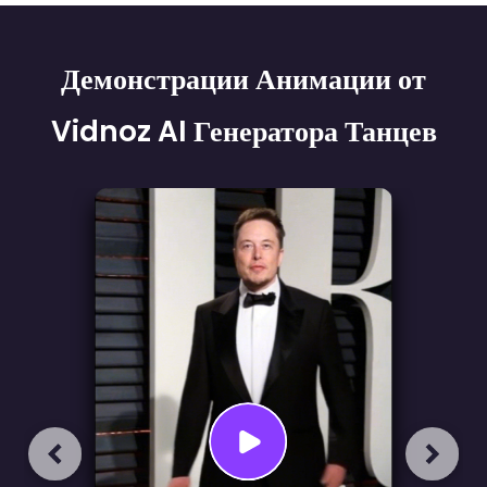
Wave
Body Shake
Body Shake
Демонстрации Анимации от
Vidnoz AI Генератора Танцев
Side Step
Body Shake
Finger Gun Dance
Point Dance
Cat Dance
Body Wave