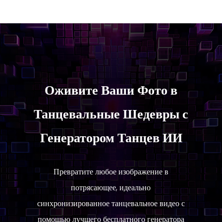
Оживите Ваши Фото в
Танец Фото — это программа для анимации
статичных изображений в танцевальные видео.
Танцевальные Шедевры с
Генератор танцев Vidnoz AI, также известный
как Фото Танец Vidnoz, — это волшебный
Генератором Танцев ИИ
инструмент ИИ для создания ИИ танецв по
фото онлайн бесплатно.
Превратите любое изображение в
потрясающее, идеально
синхронизированное танцевальное видео с
помощью лучшего бесплатного генератора