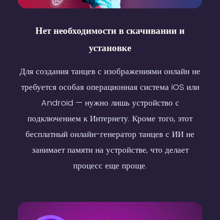
Нет необходимости в скачивании и
установке
Для создания танцев с изображениями онлайн не
Body Shake
Body Sway
Hip Sway
требуется особая операционная система iOS или
Android — нужно лишь устройство с
подключением к Интернету. Кроме того, этот
бесплатный онлайн-генератор танцев с ИИ не
занимает памяти на устройстве, что делает
процесс еще проще.
Body Wave
APT shake
body shake