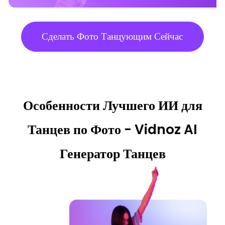
Hip Thrust
fun dance
Hip Sway
Сделать Фото Танцующим Сейчас
Особенности Лучшего ИИ для
Wave
Arms Swing
Ballet
Танцев по Фото - Vidnoz AI
Генератор Танцев
Wave
Body Wave
ChaCha Steps