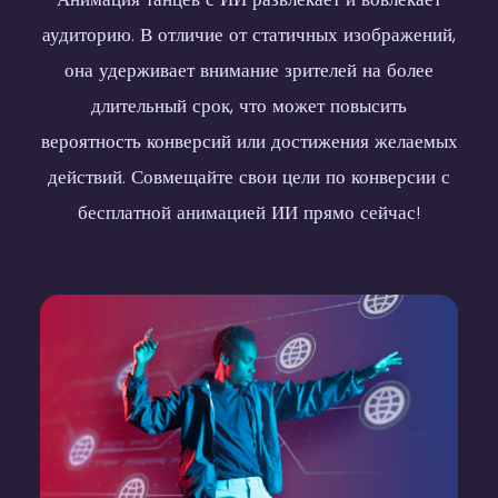
Body Wave
Side Hip Bumps
Body Shake
аудиторию. В отличие от статичных изображений,
она удерживает внимание зрителей на более
длительный срок, что может повысить
вероятность конверсий или достижения желаемых
действий. Совмещайте свои цели по конверсии с
бесплатной анимацией ИИ прямо сейчас!
Fun Dance
Shake
Hip Lift
Body Shake
Body Shake
Hip Pop