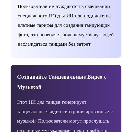
Пользователи не нуждаются в скачивании
специального ПО для ИИ или подписке на
платные тарифы для создания танцующих
фото, что позволяет большему числу людей
наслаждаться танцами без затрат.
Fun Dance
Cheering
hip sway
Создавайте Танцевальные Видео с
Музыкой
Этот ИИ для танцев генерирует
Ballet
Hip Sway
hip lift
танцевальные видео синхронизированные с
музыкой. Пользователи могут прослушать
различные музыкальные треки и выбрать