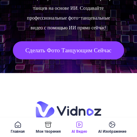
танцев на основе ИИ. Создавайте
профессиональные фото-танцевальные
видео с помощью ИИ прямо сейчас!
Сделать Фото Танцующим Сейчас
Лучшая платформа для создания видео
Главная
Мои творения
AI Видео
AI Изображение