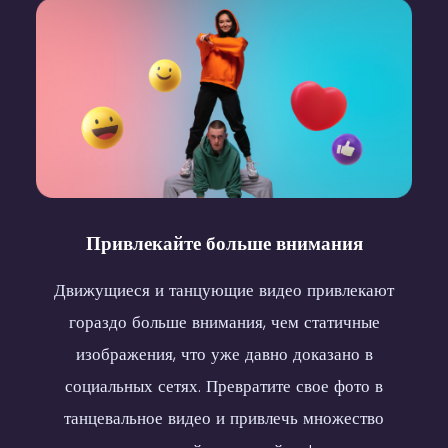
Fun Dance
Body Wave
body shake
Body Wave
Shake
Body Wave
Привлекайте больше внимания
Движущиеся и танцующие видео привлекают
гораздо больше внимания, чем статичные
изображения, что уже давно доказано в
социальных сетях. Превратите свое фото в
body wave
Flow Point
Step Touch
танцевальное видео и привлечь множество