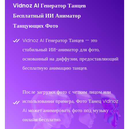
Vidnoz AI Генератор Танцев
Бесплатный ИИ Аниматор
Body Shake
shoulder shimmer
Shake
Танцующих Фото
Vidnoz AI Генератор Танцев — это
стабильный ИИ-аниматор для фото,
основанный на диффузии, предоставляющий
бесплатную анимацию танцев.
Arms Swing
Hip Sway
Shake
После загрузки фото с четким лицом или
использовании примера, Фото Танец Vidnoz
AI может анимировать фото под музыку
онлайн бесплатно.