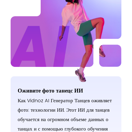
Hip Sway
hip lift
body wave
Оживите фото танецс ИИ
Как Vidnoz AI Генератор Танцев оживляет
Shoulder Shimmy
Hands Clap
body shake
фото: технологии ИИ. Этот ИИ для танцев
обучается на огромном объеме данных о
танцах и с помощью глубокого обучения