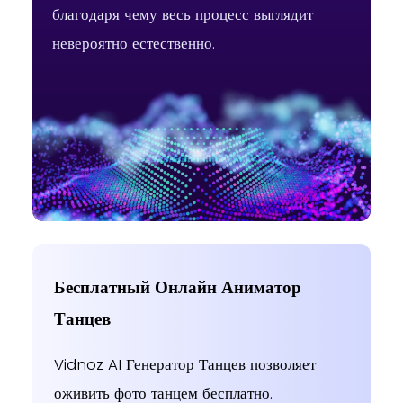
благодаря чему весь процесс выглядит
Knee Lift Tap Step
fun dance
Body Wave
невероятно естественно.
Body Shake
Body Shake
Shake
Бесплатный Онлайн Аниматор
Танцев
Vidnoz AI Генератор Танцев позволяет
Body Shake
Hip Lift
Body Wave
оживить фото танцем бесплатно.