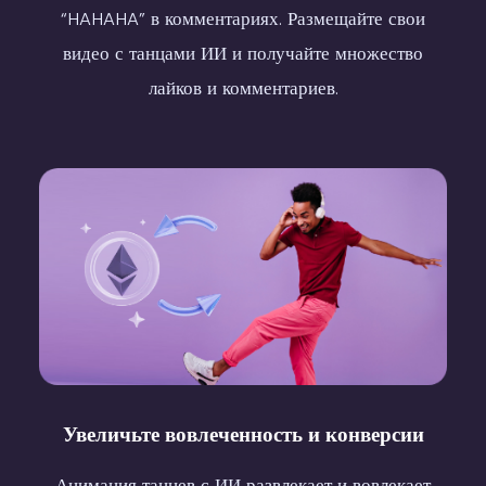
“HAHAHA” в комментариях. Размещайте свои
видео с танцами ИИ и получайте множество
лайков и комментариев.
Arm Punch
Fun Dance
Body Wave
Jazz Dance
Shake
body shake
Увеличьте вовлеченность и конверсии
Анимация танцев с ИИ развлекает и вовлекает